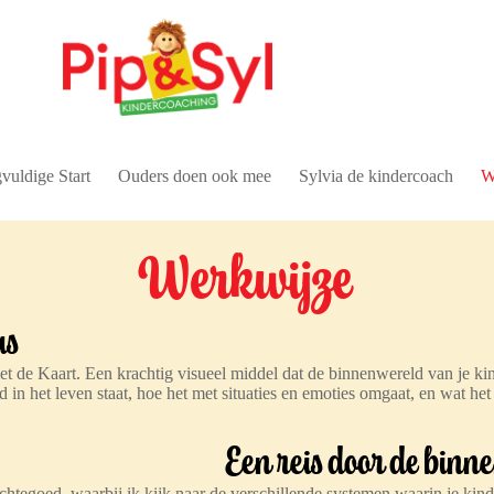
vuldige Start
Ouders doen ook mee
Sylvia de kindercoach
W
Werkwijze
as
et de Kaart. Een krachtig visueel middel dat de binnenwereld van je ki
nd in het leven staat, hoe het met situaties en emoties omgaat, en wat he
Een reis door de binn
htegoed, waarbij ik kijk naar de verschillende systemen waarin je kind 