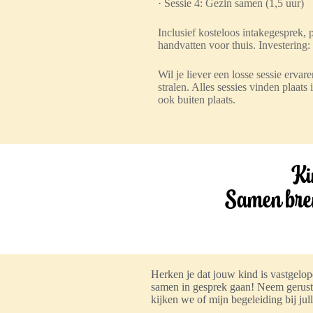
· Sessie 4: Gezin samen (1,5 uur)
Inclusief kosteloos intakegesprek, 
handvatten voor thuis.
Investering: 
Wil je liever een losse sessie erva
stralen. Alles sessies vinden plaats
ook buiten plaats.
Ki
Samen bren
Herken je dat jouw kind is vastgelo
samen in gesprek gaan! Neem gerust
kijken we of mijn begeleiding bij julli