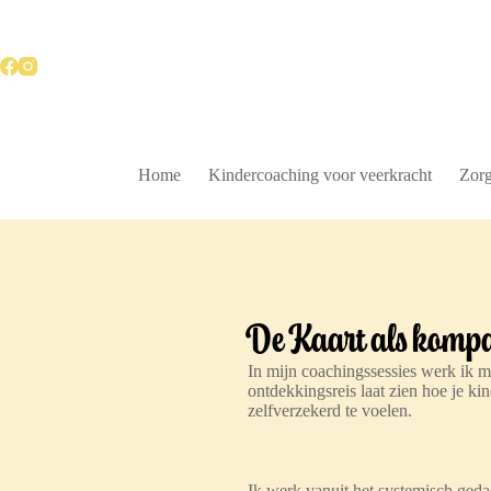
Home
Kindercoaching voor veerkracht
Zorg
De Kaart als komp
In mijn coachingssessies werk ik m
ontdekkingsreis laat zien hoe je ki
zelfverzekerd te voelen.
Ik werk vanuit het systemisch gedac